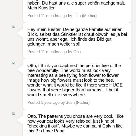
haben. Du hast uns alle super schön nachgemalt.
Mein Künstler.
Posted 11 months ago by Lisa (Mother)
Hey mein Bester, Deine ganze Familie auf einen
Blick, selbst das Stinktier ist drauf obwohl es ja bei
uns wohnt, aber egal, ich finde das Bild gut
gelungen, mach weiter so!!
Posted 11 months ago by Opa
Otto, I think you captured the perspective of the
bee wonderfully! The world must look very
interesting as a bee flying from flower to flower.
Image how big flowers must look to the bee. I
wonder what it would be like if there were HUGE
flowers that were bigger than humans... I bet it
would smell nice everywhere.
Posted 1 year ago by Josh (Father)
Otto, The patterns you chose are very cool. I like
how your cat looks very relaxed, just kind of
"checking it out". Maybe we can paint Calvin like
this!? :) Love Papa