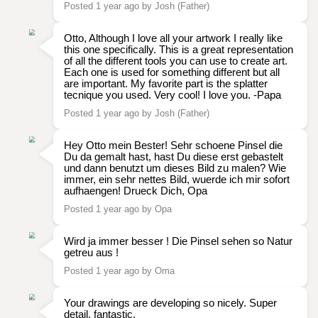
Posted 1 year ago by Josh (Father)
Otto, Although I love all your artwork I really like
this one specifically. This is a great representation
of all the different tools you can use to create art.
Each one is used for something different but all
are important. My favorite part is the splatter
tecnique you used. Very cool! I love you. -Papa
Posted 1 year ago by Josh (Father)
Hey Otto mein Bester! Sehr schoene Pinsel die
Du da gemalt hast, hast Du diese erst gebastelt
und dann benutzt um dieses Bild zu malen? Wie
immer, ein sehr nettes Bild, wuerde ich mir sofort
aufhaengen! Drueck Dich, Opa
Posted 1 year ago by Opa
Wird ja immer besser ! Die Pinsel sehen so Natur
getreu aus !
Posted 1 year ago by Oma
Your drawings are developing so nicely. Super
detail, fantastic.