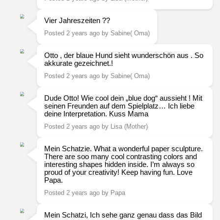
Vier Jahreszeiten ??
Posted 2 years ago by Sabine( Oma)
Otto , der blaue Hund sieht wunderschön aus . So
akkurate gezeichnet.!
Posted 2 years ago by Sabine( Oma)
Dude Otto! Wie cool dein „blue dog“ aussieht ! Mit
seinen Freunden auf dem Spielplatz… Ich liebe
deine Interpretation. Kuss Mama
Posted 2 years ago by Lisa (Mother)
Mein Schatzie. What a wonderful paper sculpture.
There are soo many cool contrasting colors and
interesting shapes hidden inside. I’m always so
proud of your creativity! Keep having fun. Love
Papa.
Posted 2 years ago by Papa
Mein Schatzi, Ich sehe ganz genau dass das Bild