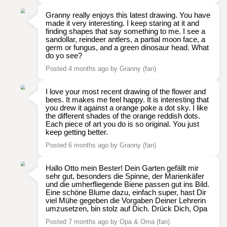
Granny really enjoys this latest drawing. You have
made it very interesting. I keep staring at it and
finding shapes that say something to me. I see a
sandollar, reindeer antlers, a partial moon face, a
germ or fungus, and a green dinosaur head. What
do yo see?
Posted 4 months ago by Granny (fan)
I love your most recent drawing of the flower and
bees. It makes me feel happy. It is interesting that
you drew it against a orange poke a dot sky. I like
the different shades of the orange reddish dots.
Each piece of art you do is so original. You just
keep getting better.
Posted 6 months ago by Granny (fan)
Hallo Otto mein Bester! Dein Garten gefällt mir
sehr gut, besonders die Spinne, der Marienkäfer
und die umherfliegende Biene passen gut ins Bild.
Eine schöne Blume dazu, einfach super, hast Dir
viel Mühe gegeben die Vorgaben Deiner Lehrerin
umzusetzen, bin stolz auf Dich. Drück Dich, Opa
Posted 7 months ago by Opa & Oma (fan)