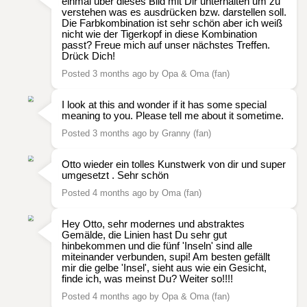
einmal über dieses Bild mit Dir unterhalten um zu
verstehen was es ausdrücken bzw. darstellen soll.
Die Farbkombination ist sehr schön aber ich weiß
nicht wie der Tigerkopf in diese Kombination
passt? Freue mich auf unser nächstes Treffen.
Drück Dich!
Posted 3 months ago by Opa & Oma (fan)
I look at this and wonder if it has some special
meaning to you. Please tell me about it sometime.
Posted 3 months ago by Granny (fan)
Otto wieder ein tolles Kunstwerk von dir und super
umgesetzt . Sehr schön
Posted 4 months ago by Oma (fan)
Hey Otto, sehr modernes und abstraktes
Gemälde, die Linien hast Du sehr gut
hinbekommen und die fünf 'Inseln' sind alle
miteinander verbunden, supi! Am besten gefällt
mir die gelbe 'Insel', sieht aus wie ein Gesicht,
finde ich, was meinst Du? Weiter so!!!!
Posted 4 months ago by Opa & Oma (fan)