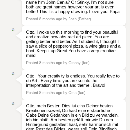
name him John Cenia? Or Stinky. I’m not sure,
both are great names however your art is even
better! This it’s a happy drawling. I love you! Papa
Posted 8 months ago by Josh (Father)
Otto, I woke up this morning to find your beautiful
and creative new abstract art piece. You are
getting better and better. As I studied it, I thought I
saw a slice of pepperoni pizza, a wine glass and a
boot. Keep it up.Great You have a very creative
mind.
Posted 8 months ago by Granny (fan)
Otto , Your creativity is endless. You really love to
do Art . Every time you are so into the
interpretation of the art and theme . Bravo!
Posted 8 months ago by Oma (fan)
Otto, mein Bester! Dies ist eins Deiner besten
Kreationen soweit, Du hast eine erstaunliche
Gabe Deine Gedanken in ein Bild zu verwandeln,
ich bin platt!! Am besten gefällt mir wie Du den
Hintergrund gestaltest hast, sehr harmonisch mit
dem Rest des Bildes, weiter so!! Dein Blindfisch